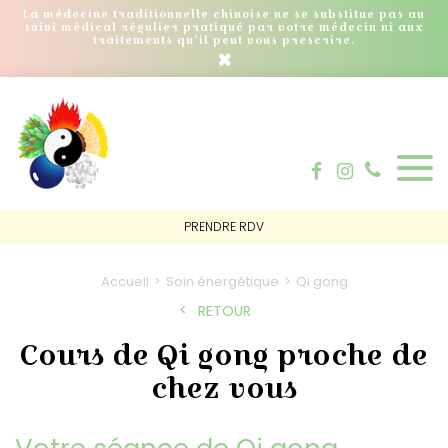
La médecine traditionnelle chinoise ne se substitue pas au
suivi médical régulier pratiqué par votre médecin ni aux
traitements qu'il peut vous prescrire.
×
PRENDRE RDV
Accueil
Soin énergétique
Qi gong
RETOUR
Cours de Qi gong proche de
chez vous